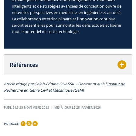
intelligents et de stratégies avancées de conception ouvre de
nouvelles perspectives en médecine, en ingénierie et au-delà.
La collaboration interdisciplinaire et l’innovation continue
seront essentielles pour surmonter les défis actuels et libérer
tout le potentiel de cette technologie.
Références
Article rédigé par Salah-Eddine OUASSIL - Doctorant au à l'
Institut de
Recherche en Génie Civil et Mécanique (GeM)
PUBLIÉ LE 25 NOVEMBRE 2025
MIS À JOUR LE 28 JANVIER 2026
PARTAGEZ :