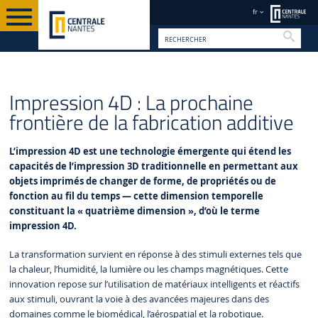
fr
Reche
LA RECHERCHE À CENTRALE NANTES
FR
PERSPECTIVES DE RECHERCHE
Impression 4D : La prochaine
frontière de la fabrication additive
L’impression 4D est une technologie émergente qui étend les
capacités de l’impression 3D traditionnelle en permettant aux
objets imprimés de changer de forme, de propriétés ou de
fonction au fil du temps — cette dimension temporelle
constituant la « quatrième dimension », d’où le terme
impression 4D.
La transformation survient en réponse à des stimuli externes tels que
la chaleur, l’humidité, la lumière ou les champs magnétiques. Cette
innovation repose sur l’utilisation de matériaux intelligents et réactifs
aux stimuli, ouvrant la voie à des avancées majeures dans des
domaines comme le biomédical, l’aérospatial et la robotique.