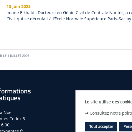
13 juin 2023
Imane Elkhaldi, Docteure en Génie Civil de Centrale Nantes, a r
Civil, qui se déroulait à l’École Normale Supérieure Paris-Sacla
 LE 1 JUILLET 2026
formations
atiques
Le site utilise des cooki
la Noë
➜
Consultez notre poli
ntes Cedex 3
16 00
Tout accepter
Pers
c-nantes.fr