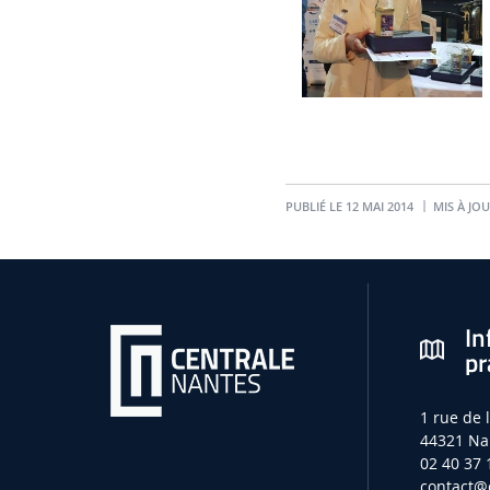
PUBLIÉ LE 12 MAI 2014
MIS À JOUR
In
pr
1 rue de 
44321 Na
02 40 37 
contact
@e