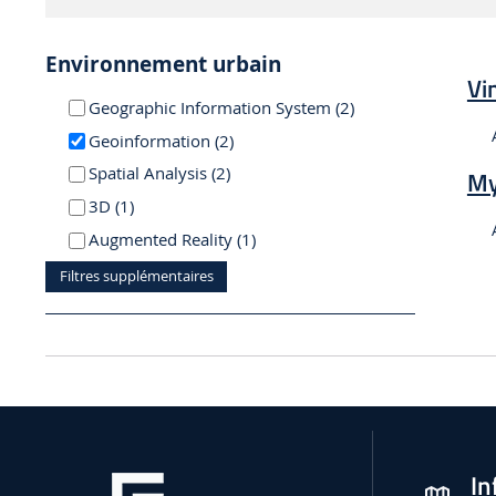
Environnement urbain
Vi
résultats
Geographic Information System (2
)
résultats
Geoinformation (2
)
résultats
Spatial Analysis (2
)
My
résultat
3D (1
)
résultat
Augmented Reality (1
)
Filtres supplémentaires
In