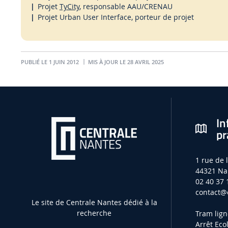
Projet
TyCity
, responsable AAU/CRENAU
Projet Urban User Interface, porteur de projet
PUBLIÉ LE 1 JUIN 2012
MIS À JOUR LE 28 AVRIL 2025
In
pr
1 rue de 
44321 Na
02 40 37 
contact
@e
Le site de Centrale Nantes dédié à la
recherche
Tram lign
Arrêt Eco