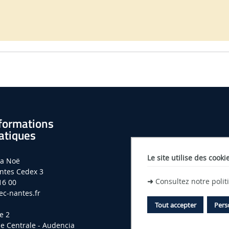
formations
atiques
Le site utilise des cooki
la Noë
ntes Cedex 3
➜
Consultez notre poli
16 00
c-nantes.fr
Tout accepter
Pers
e 2
le Centrale - Audencia