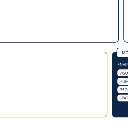
MO
ENVI
VIS
HUM
GEO
SPAT