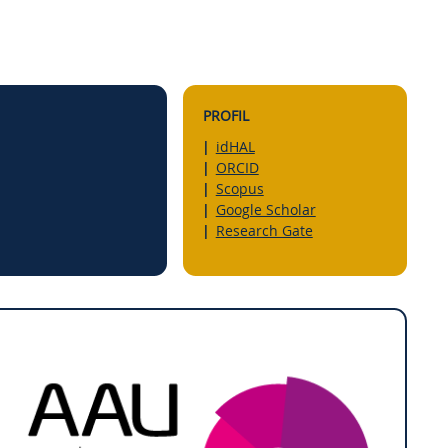
PROFIL
idHAL
ORCID
Scopus
Google Scholar
Research Gate