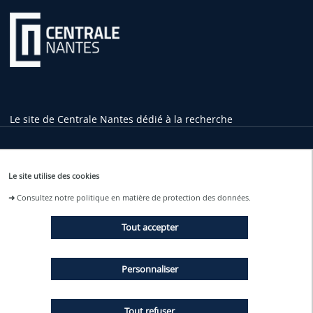
Le site de Centrale Nantes dédié à la recherche
Informations pratiques
Le site utilise des cookies
1 rue de la Noë
➜
Consultez notre politique en matière de protection des données.
44321 Nantes Cedex 3
02 40 37 16 00
Tout accepter
contact
@ec-nantes.fr
Tram ligne 2
Personnaliser
Arrêt Ecole Centrale - Audencia
Tout refuser