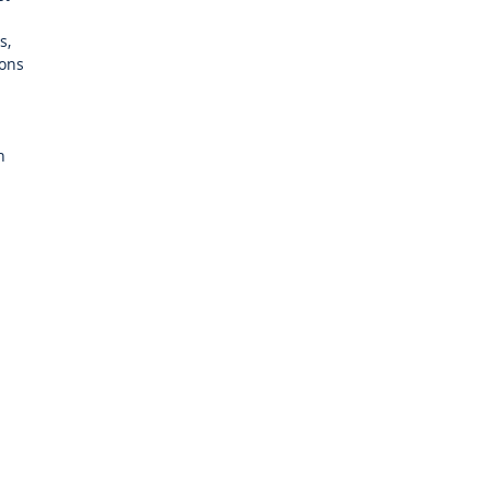
s,
ions
n