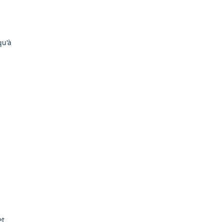
qu'à
s
et