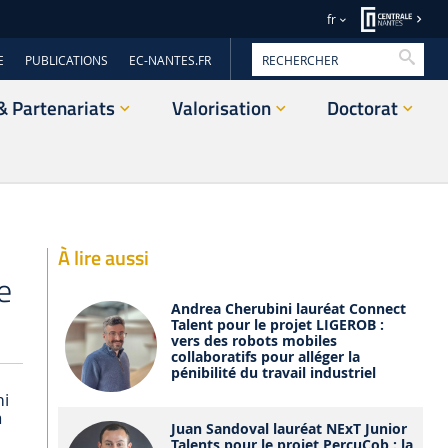
fr
Reche
E
PUBLICATIONS
EC-NANTES.FR
& Partenariats
Valorisation
Doctorat
À lire aussi
e
Andrea Cherubini lauréat Connect
Talent pour le projet LIGEROB :
vers des robots mobiles
collaboratifs pour alléger la
pénibilité du travail industriel
mi
à
Juan Sandoval lauréat NExT Junior
Talents pour le projet PercuCob : la