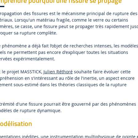
mprendre pourquoi une fissure se propage
ropagation des fissures est le mécanisme principal de rupture des
riaux. Lorsqu'un matériau fragile, comme le verre ou certains
mères, se casse, une fissure peut se propager très rapidement jus
oquer sa rupture complète.
e phénomène a déjà fait l’objet de recherches intenses, les modèle
els ne permettent pas encore d'expliquer toutes les situations
ervées expérimentalement.
 le projet MASSTICK,
Julien Réthoré
souhaite faire évoluer cette
réhension en s'intéressant au rôle de l'inertie, un aspect encore
ement sous-estimé dans les théories classiques de la rupture
xtrémité d'une fissure pourrait être gouverné par des phénomènes
modèles de rupture dynamique.
odélisation
mentations inédites, une instrumentation multiphysique de pointe 