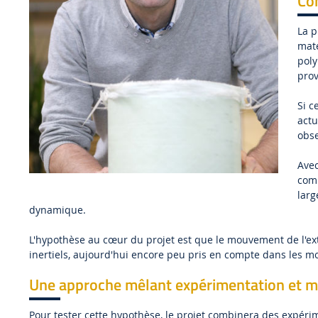
Co
La p
maté
poly
prov
Si c
actu
obs
Avec
comp
larg
dynamique.
L'hypothèse au cœur du projet est que le mouvement de l'e
inertiels, aujourd'hui encore peu pris en compte dans les 
Une approche mêlant expérimentation et m
Pour tester cette hypothèse, le projet combinera des expéri