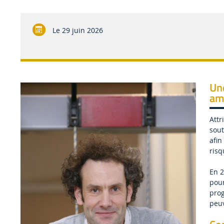
Le
29 juin 2026
Une
am
Attr
sout
afin
risq
En 2
pour
prog
peuv