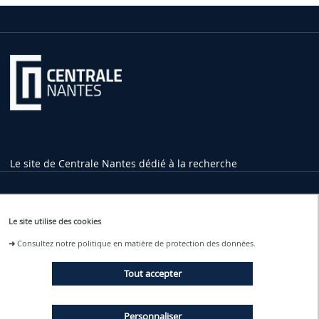
Le site de Centrale Nantes dédié à la recherche
Informations pratiques
Le site utilise des cookies
1 rue de la Noë
➜
Consultez notre politique en matière de protection des données.
44321 Nantes Cedex 3
02 40 37 16 00
Tout accepter
contact
@ec-nantes.fr
Tram ligne 2
Personnaliser