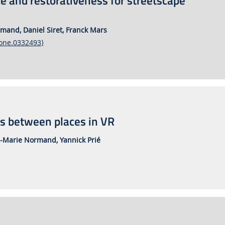
nce and restorativeness for streetscape
rmand,
Daniel Siret,
Franck Mars
pone.0332493⟩
ns between places in VR
n-Marie Normand,
Yannick Prié