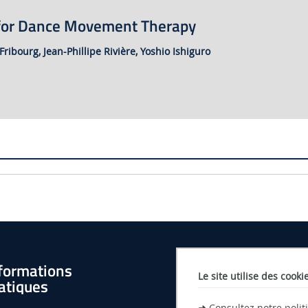
 for Dance Movement Therapy
Fribourg,
Jean-Phillipe Rivière,
Yoshio Ishiguro
formations
Le site utilise des cooki
atiques
➜
Consultez notre poli