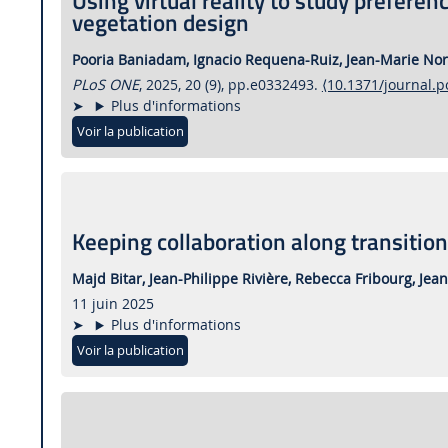
Using virtual reality to study prefere
vegetation design
Pooria Baniadam,
Ignacio Requena-Ruiz,
Jean-Marie No
PLoS ONE
, 2025, 20 (9), pp.e0332493.
⟨10.1371/journal.
Plus d'informations
Voir la publication
Keeping collaboration along transitio
Majd Bitar,
Jean-Philippe Rivière,
Rebecca Fribourg,
Jea
11 juin 2025
Plus d'informations
Voir la publication