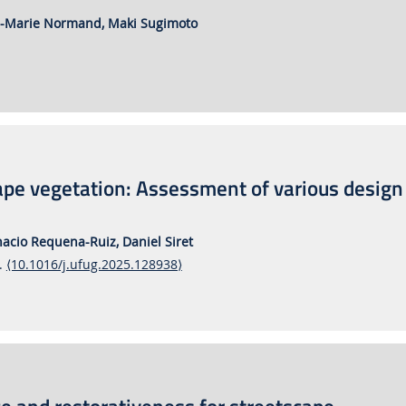
n-Marie Normand,
Maki Sugimoto
cape vegetation: Assessment of various design
nacio Requena-Ruiz,
Daniel Siret
8.
⟨10.1016/j.ufug.2025.128938⟩