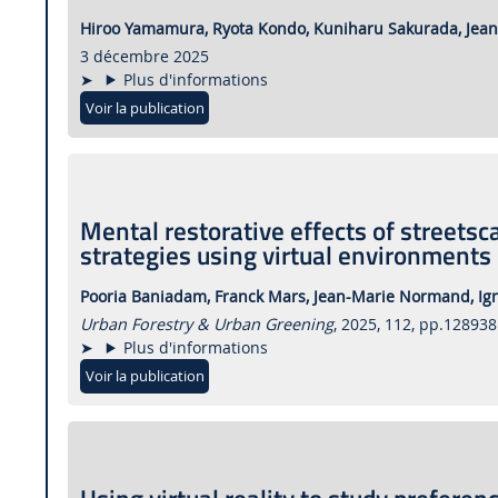
Hiroo Yamamura,
Ryota Kondo,
Kuniharu Sakurada,
Jea
3 décembre 2025
Plus d'informations
Voir la publication
Mental restorative effects of streets
strategies using virtual environments
Pooria Baniadam,
Franck Mars,
Jean-Marie Normand,
Ig
Urban Forestry & Urban Greening
, 2025, 112, pp.12893
Plus d'informations
Voir la publication