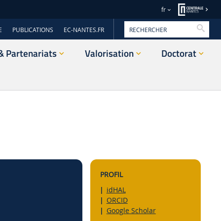
fr
Reche
E
PUBLICATIONS
EC-NANTES.FR
& Partenariats
Valorisation
Doctorat
PROFIL
idHAL
ORCID
Google Scholar