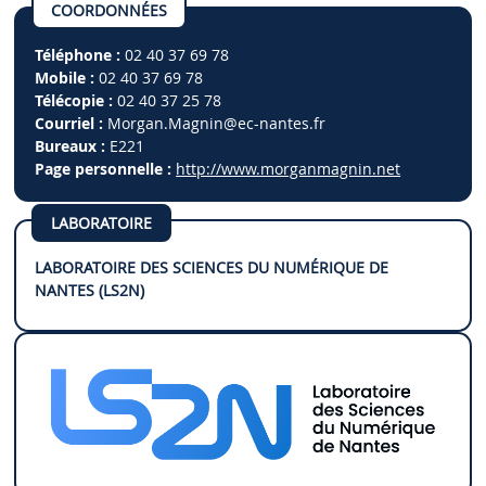
COORDONNÉES
Téléphone :
02 40 37 69 78
Mobile :
02 40 37 69 78
Télécopie :
02 40 37 25 78
Courriel :
Morgan.Magnin
@ec-nantes.fr
Bureaux :
E221
Page personnelle :
http://www.morganmagnin.net
LABORATOIRE
LABORATOIRE DES SCIENCES DU NUMÉRIQUE DE
NANTES (LS2N)