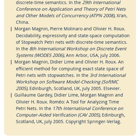
discrete-time semantics. In the
29th International
Conference on Application and Theory of Petri Nets
and Other Models of Concurrency (ATPN 2008)
, Xi'an,
China.
Morgan Magnin, Pierre Molinaro and Olivier H. Roux.
Decidability, expressivity and state-space computation
of Stopwatch Petri nets with discrete-time semantics.
In the
8th International Workshop on Discrete Event
Systems (WODES 2006)
, Ann Arbor, USA, july 2006.
Morgan Magnin, Didier Lime and Olivier H. Roux. An
efficient method for computing exact state space of
Petri nets with stopwatches. In the
3rd International
Workshop on Software Model-Checking (SoftMC
2005)
, Edinburgh, Scotland, UK, july 2005. Elsevier.
Guillaume Gardey, Didier Lime, Morgan Magnin and
Olivier H. Roux. Roméo: A Tool for Analyzing Time
Petri Nets. In the
17th International Conference on
Computer-Aided Verification (CAV 2005)
, Edinburgh,
Scotland, UK, july 2005. Copyright Springer-Verlag.