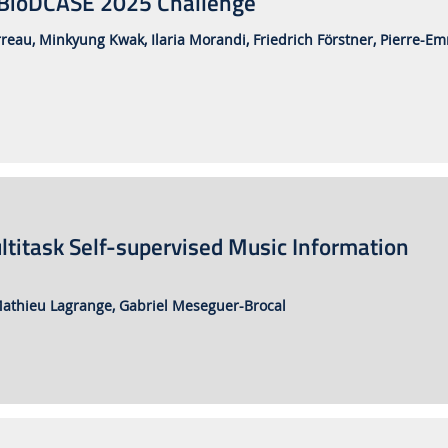
e BioDCASE 2025 Challenge
reau,
Minkyung Kwak,
Ilaria Morandi,
Friedrich Förstner,
Pierre-Em
ltitask Self-supervised Music Information
athieu Lagrange,
Gabriel Meseguer-Brocal