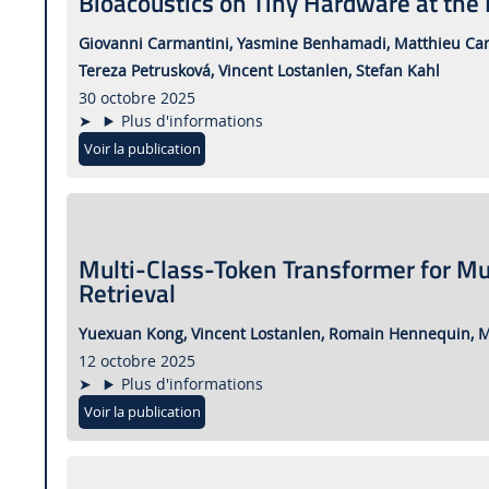
Bioacoustics on Tiny Hardware at th
Giovanni Carmantini,
Yasmine Benhamadi,
Matthieu Car
Tereza Petrusková,
Vincent Lostanlen,
Stefan Kahl
30 octobre 2025
Plus d'informations
Voir la publication
Multi-Class-Token Transformer for Mu
Retrieval
Yuexuan Kong,
Vincent Lostanlen,
Romain Hennequin,
M
12 octobre 2025
Plus d'informations
Voir la publication