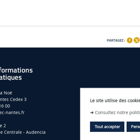
PARTAGEZ :
formations
atiques
la Noë
ntes Cedex 3
Le site utilise des cooki
16 00
➜
Consultez notre poli
c-nantes.fr
e 2
Tout accepter
Pers
le Centrale - Audencia