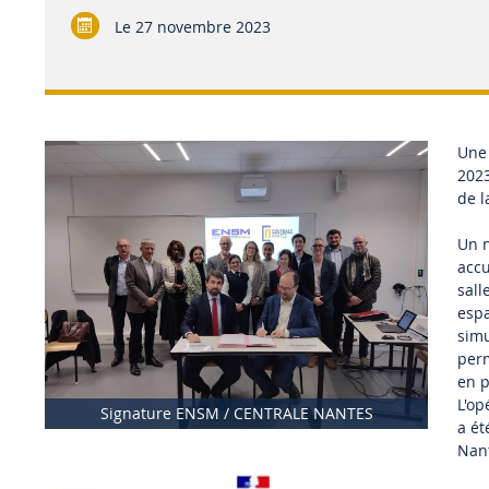
Le
27 novembre 2023
Une 
2023
de l
Un n
accu
sall
espa
simu
perm
en p
L'op
Signature ENSM / CENTRALE NANTES
a ét
Nant