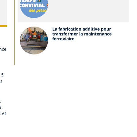
La fabrication additive pour
transformer la maintenance
ferroviaire
nce
 5
es
,
s.
 et