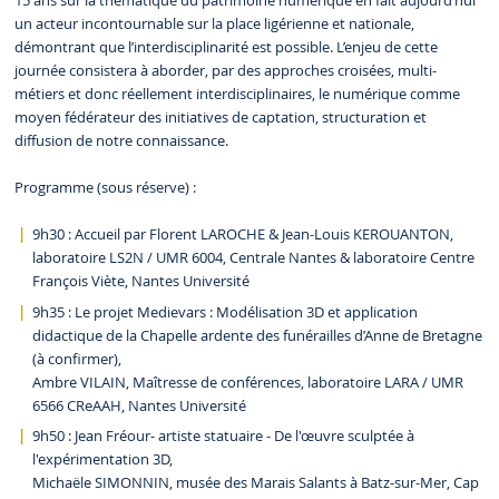
15 ans sur la thématique du patrimoine numérique en fait aujourd’hui
un acteur incontournable sur la place ligérienne et nationale,
démontrant que l’interdisciplinarité est possible. L’enjeu de cette
journée consistera à aborder, par des approches croisées, multi-
métiers et donc réellement interdisciplinaires, le numérique comme
moyen fédérateur des initiatives de captation, structuration et
diffusion de notre connaissance.
Programme (sous réserve) :
9h30 : Accueil par Florent LAROCHE & Jean-Louis KEROUANTON,
laboratoire LS2N / UMR 6004, Centrale Nantes & laboratoire Centre
François Viète, Nantes Université
9h35 : Le projet Medievars : Modélisation 3D et application
didactique de la Chapelle ardente des funérailles d’Anne de Bretagne
(à confirmer),
Ambre VILAIN, Maîtresse de conférences, laboratoire LARA / UMR
6566 CReAAH, Nantes Université
9h50 : Jean Fréour- artiste statuaire - De l'œuvre sculptée à
l'expérimentation 3D,
Michaële SIMONNIN, musée des Marais Salants à Batz-sur-Mer, Cap