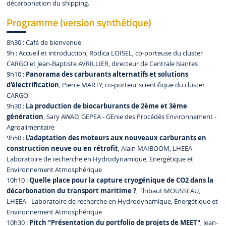
décarbonation du shipping.
Programme (version synthétique)
8h30 : Café de bienvenue
9h : Accueil et introduction, Rodica LOISEL, co-porteuse du cluster
CARGO et Jean-Baptiste AVRILLIER, directeur de Centrale Nantes
9h10 :
Panorama des carburants alternatifs et solutions
d'électrification
, Pierre MARTY, co-porteur scientifique du cluster
CARGO
9h30 :
La production de biocarburants de 2ème et 3ème
génération
, Sary AWAD, GEPEA - GEnie des Procédés Environnement -
Agroalimentaire
9h50 :
L’adaptation des moteurs aux nouveaux carburants en
construction neuve ou en rétrofit
, Alain MAIBOOM, LHEEA -
Laboratoire de recherche en Hydrodynamique, Energétique et
Environnement Atmosphérique
10h10 :
Quelle place pour la capture cryogénique de CO
2
dans la
décarbonation du transport maritime ?
, Thibaut MOUSSEAU,
LHEEA - Laboratoire de recherche en Hydrodynamique, Energétique et
Environnement Atmosphérique
10h30 :
Pitch "Présentation du portfolio de projets de MEET"
, Jean-