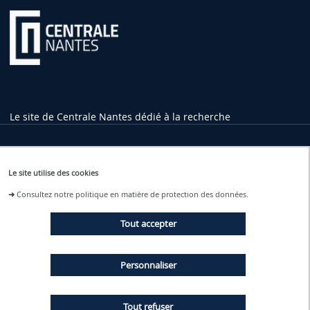
Le site de Centrale Nantes dédié à la recherche
Informations pratiques
Le site utilise des cookies
1 rue de la Noë
➜
Consultez notre politique en matière de protection des données.
44321 Nantes Cedex 3
02 40 37 16 00
Tout accepter
contact
@ec-nantes.fr
Tram ligne 2
Personnaliser
Arrêt Ecole Centrale - Audencia
Tout refuser