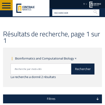
fr
Reche
Résultats de recherche, page 1 sur
1
Bioinformatics and Computational Biology
×
Rechercher par mots-clés
Rechercher
Accéder aux résultats
La recherche a donné 2 résultats
Filtres