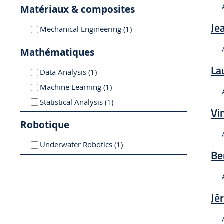
Matériaux & composites
Je
résultat
Mechanical Engineering (1
)
Mathématiques
La
résultat
Data Analysis (1
)
résultat
Machine Learning (1
)
résultat
Statistical Analysis (1
)
Vi
Robotique
résultat
Underwater Robotics (1
)
Be
Jé