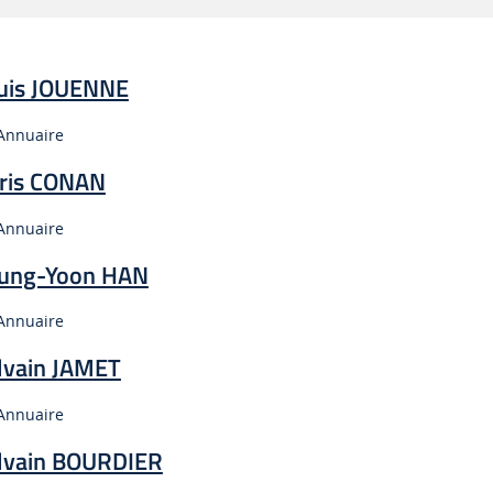
uis JOUENNE
Type :
Annuaire
ris CONAN
Type :
Annuaire
ung-Yoon HAN
Type :
Annuaire
lvain JAMET
Type :
Annuaire
lvain BOURDIER