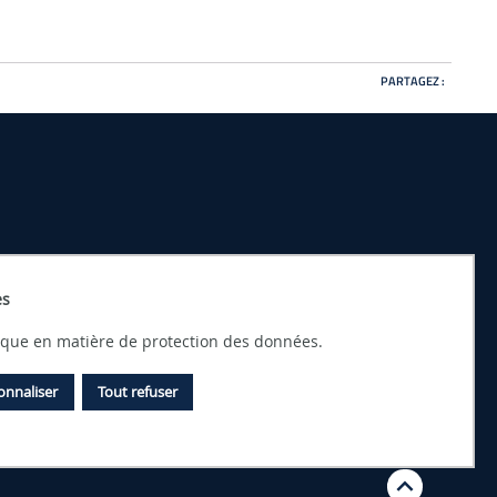
PARTAGEZ :
es
tique en matière de protection des données.
onnaliser
Tout refuser
Débu