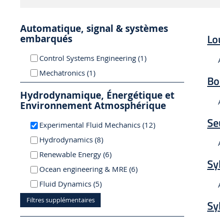
Automatique, signal & systèmes
Lo
embarqués
résultat
Control Systems Engineering (1
)
résultat
Mechatronics (1
)
Bo
Hydrodynamique, Énergétique et
Environnement Atmosphérique
Se
résultats
Experimental Fluid Mechanics (12
)
résultats
Hydrodynamics (8
)
résultats
Renewable Energy (6
)
Sy
résultats
Ocean engineering & MRE (6
)
résultats
Fluid Dynamics (5
)
Filtres supplémentaires
Sy