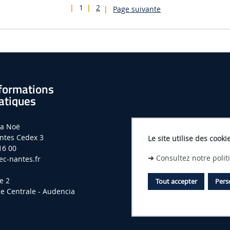
1
2
Page suivante
formations
atiques
la Noë
ntes Cedex 3
Le site utilise des cooki
16 00
➜
Consultez notre poli
c-nantes.fr
e 2
Tout accepter
Pers
le Centrale - Audencia