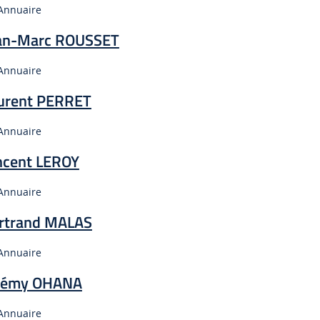
Type :
Annuaire
an-Marc ROUSSET
Type :
Annuaire
urent PERRET
Type :
Annuaire
ncent LEROY
Type :
Annuaire
rtrand MALAS
Type :
Annuaire
rémy OHANA
Type :
Annuaire