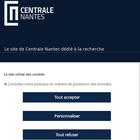
Le site de Centrale Nantes dédié à la recherche
Informations pratiques
Le site utilise des cookies
1 rue de la Noë
➜
Consultez notre politique en matière de protection des données.
44321 Nantes Cedex 3
02 40 37 16 00
Tout accepter
contact
@ec-nantes.fr
Tram ligne 2
Personnaliser
Arrêt Ecole Centrale - Audencia
Tout refuser