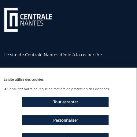
Le site de Centrale Nantes dédié à la recherche
Informations pratiques
Le site utilise des cookies
1 rue de la Noë
➜
Consultez notre politique en matière de protection des données.
44321 Nantes Cedex 3
02 40 37 16 00
Tout accepter
contact
@ec-nantes.fr
Tram ligne 2
Personnaliser
Arrêt Ecole Centrale - Audencia