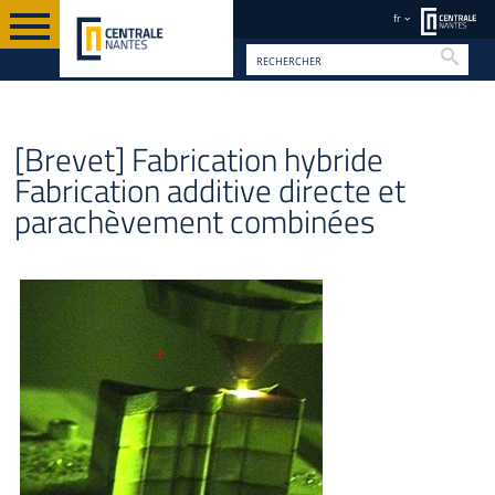
fr
Reche
VALORISATION
FR
BREVETS ET LOGICIELS
[Brevet] Fabrication hybride
Fabrication additive directe et
parachèvement combinées