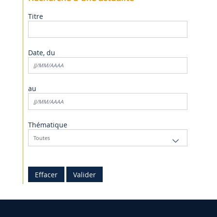
Titre
Date, du
au
Thématique