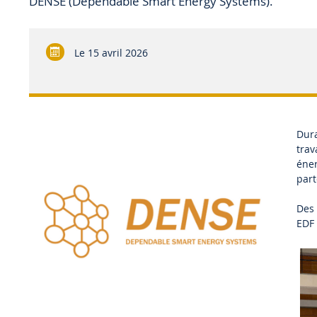
DENSE (Dependable Smart Energy Systems).
Le
15 avril 2026
Dura
trav
éner
part
Des 
EDF 